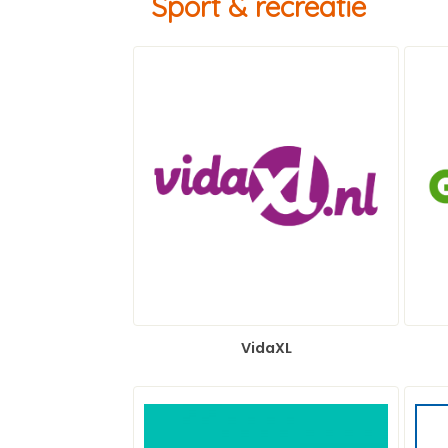
Sport & recreatie
VidaXL