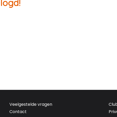
logd!
Veelgestelde vragen
Clu
Contact
Pri